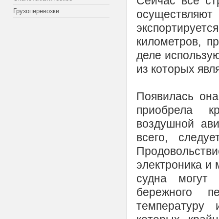
Сейчас все ст
Грузоперевозки
осуществля
экспортируетс
километров, п
деле использую
из которых явл
Появилась она
приобрела к
воздушной ав
всего, следу
Продовольст
электроника и 
судна могут 
бережного п
температуру 