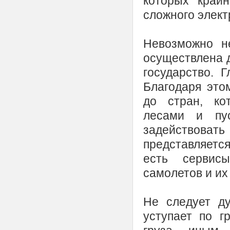
которых край
сложного элект
Невозможно н
осуществлена д
государство. 
Благодаря это
до стран, ко
лесами и пус
задействов
представляется
есть сервис
самолетов и их
Не следует ду
уступает по г