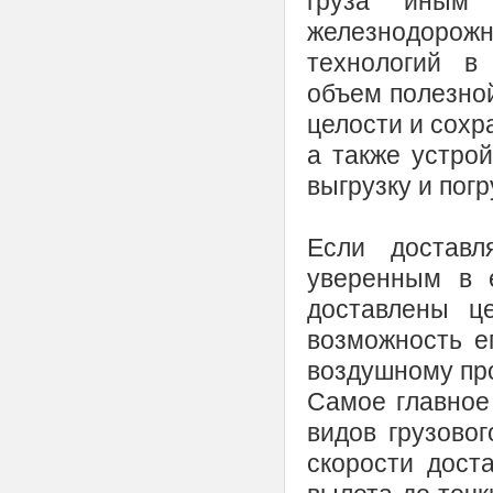
груза иным 
железнодорожн
технологий в
объем полезной
целости и сохр
а также устро
выгрузку и погр
Если доставл
уверенным в е
доставлены ц
возможность ег
воздушному пр
Самое главное 
видов грузовог
скорости доста