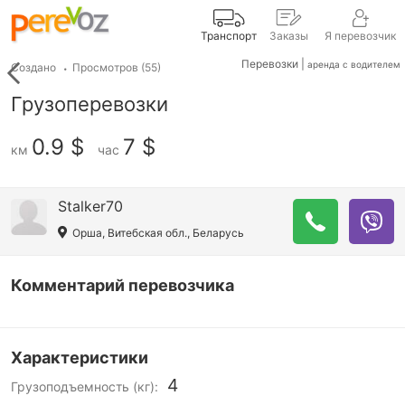
Транспорт
Заказы
Я перевозчик
Перевозки |
аренда с водителем
Создано
Просмотров
(55)
Грузоперевозки
0.9 $
7 $
км
час
Stalker70
Орша, Витебская обл., Беларусь
Комментарий перевозчика
Характеристики
4
Грузоподъемность (кг):