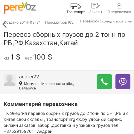
Транспорт
Заказы
Я перевозчик
Перевозки |
аренда с водителем
Создано
2014-03-31
Просмотров
(65)
Перевоз сборных грузов до 2 тонн по
РБ,РФ,Казахстан,Китай
1 $
100 $
км
час
andrei22
Могилев, Могилевская обл.,
Беларусь
Комментарий перевозчика
ТК Энергия перевоз сборных грузов до 2 тонн по СНГ,РБ и с
Китая свои склады , транспорт nrg-tk.by удобный сервис
онлайн заказов ,забор ,доставка и упаковка грузов тел
+375291597011 Андрей