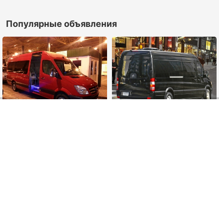
Популярные объявления
Пассажирские
Заказать микроавтобус
перевозки в минске
прокат аренда с
микроавтобусом
Минск, Минская обл., Беларусь
Минск, Минская обл., Беларусь
круглосуточно
безнал
круглосуточно
безнал
рассрочка
Не можете определиться с